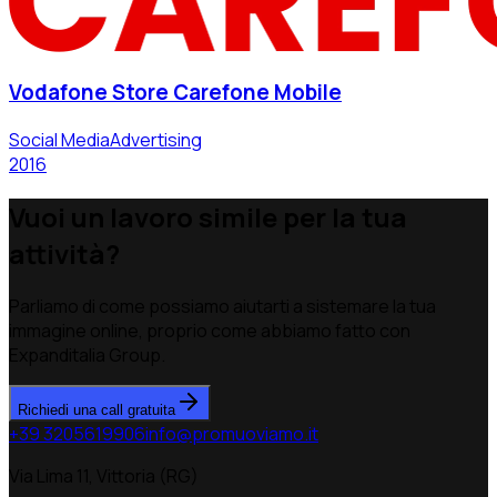
Vodafone Store Carefone Mobile
Social Media
Advertising
2016
Vuoi un lavoro simile per la tua
attività?
Parliamo di come possiamo aiutarti a sistemare la tua
immagine online, proprio come abbiamo fatto con
Expanditalia Group.
Richiedi una call gratuita
+39 3205619906
info@promuoviamo.it
Via Lima 11, Vittoria (RG)