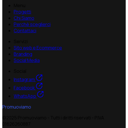
Menu
Progetti
Chi Siamo
Perchè sceglierci
Contattaci
Servizi
Sito web e Ecommerce
Branding
Social Media
Social
Instagram
Facebook
WhatsApp
Promuoviamo
©2025 Promuoviamo - Tutti i diritti riservati - P.IVA
01626260887